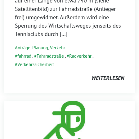
auf einer Länge von etwa 740 m (siehe
Satellitenbild) zur Fahrradstraße (Anlieger
frei) umgewidmet. Außerdem wird eine
Sperrung des Wirtschaftsweges jenseits des
Tennisclubs durch […]
Anträge
,
Planung
,
Verkehr
fahrrad
,
Fahrradstraße
,
Radverkehr
,
Verkehrssicherheit
WEITERLESEN