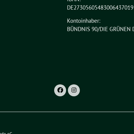
DE27305605483006437019
Kontoinhaber:
BÜNDNIS 90/DIE GRÜNEN 
ado eG
.