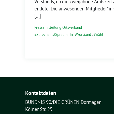
Vorstands, da die zweijährige Amtszeit
endete. Die anwesenden Mitglieder*in
[…]
Pressemitteilung Ortsverband
Sprecher
,
Sprecherin
,
Vorstand
,
Wahl
Kontaktdaten
BÜNDNIS 90/DIE GRÜNEN Dormagen
Kölner Str. 25