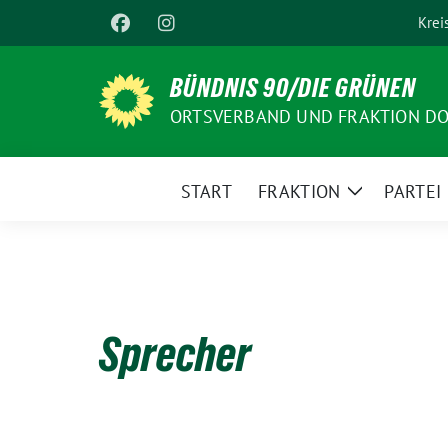
Weiter
Krei
zum
Inhalt
BÜNDNIS 90/DIE GRÜNEN
ORTSVERBAND UND FRAKTION D
START
FRAKTION
PARTEI
Zeige
Untermenü
Sprecher