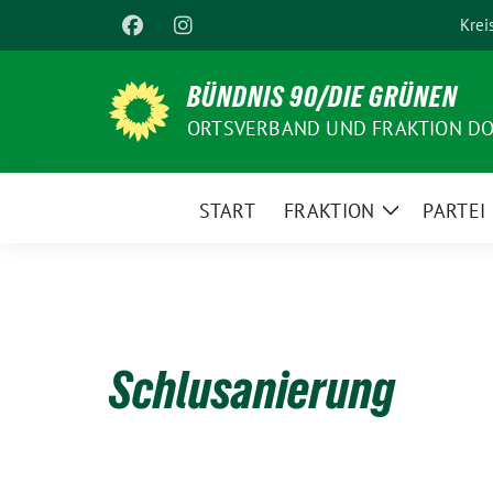
Weiter
Krei
zum
Inhalt
BÜNDNIS 90/DIE GRÜNEN
ORTSVERBAND UND FRAKTION D
START
FRAKTION
PARTEI
Zeige
Untermenü
Schlusanierung