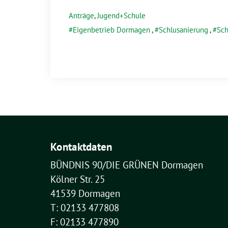
Anträge
,
Jugend+Schule
Eigenbetrieb Dormagen
,
Schlusanierung
,
Sch
Kontaktdaten
BÜNDNIS 90/DIE GRÜNEN Dormagen
Kölner Str. 25
41539 Dormagen
T: 02133 477808
F: 02133 477890