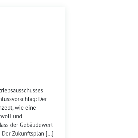
triebsausschusses
lussvorschlag: Der
nzept, wie eine
nvoll und
, dass der Gebäudewert
: Der Zukunftsplan […]