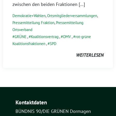
zwischen den beiden Fraktionen […]
Demokratie+Wahlen
,
Ortsmitgliederversammlungen
,
Pressemitteilung Fraktion
,
Pressemitteilung
Ortsverband
GRÜNE
,
Koalitionsvertrag
,
OMV
,
rot-grüne
Koalitionsfraktionen
,
SPD
WEITERLESEN
Kontaktdaten
BÜNDNIS 90/DIE GRÜNEN Dormagen