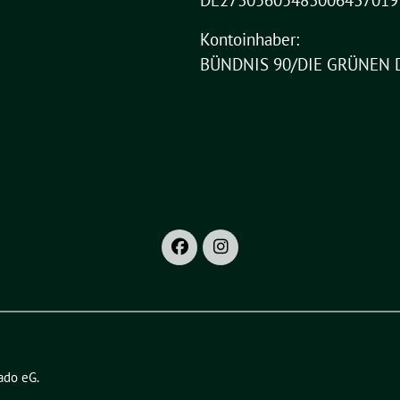
DE27305605483006437019
Kontoinhaber:
BÜNDNIS 90/DIE GRÜNEN 
ado eG
.