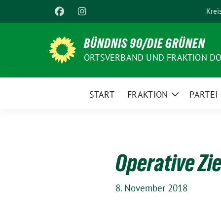
Weiter
Krei
zum
Inhalt
BÜNDNIS 90/DIE GRÜNEN
ORTSVERBAND UND FRAKTION D
START
FRAKTION
PARTEI
Zeige
Untermenü
Operative Zi
8. November 2018