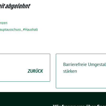
it abgelehnt
anzen
auptausschuss
,
Haushalt
Barrierefreie Umgesta
ZURÜCK
stärken