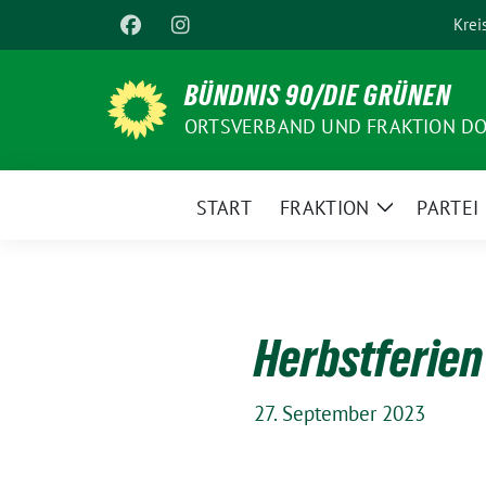
Weiter
Krei
zum
Inhalt
BÜNDNIS 90/DIE GRÜNEN
ORTSVERBAND UND FRAKTION D
START
FRAKTION
PARTEI
Zeige
Untermenü
Herbstferien
27. September 2023