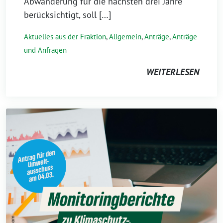
Abwanderung für die nächsten drei Jahre
berücksichtigt, soll […]
Aktuelles aus der Fraktion
,
Allgemein
,
Anträge
,
Anträge
und Anfragen
WEITERLESEN