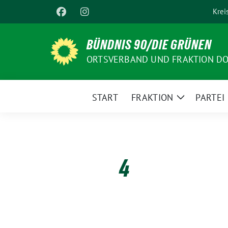
Weiter
Krei
zum
Inhalt
BÜNDNIS 90/DIE GRÜNEN
ORTSVERBAND UND FRAKTION D
START
FRAKTION
PARTEI
Zeige
Untermenü
4