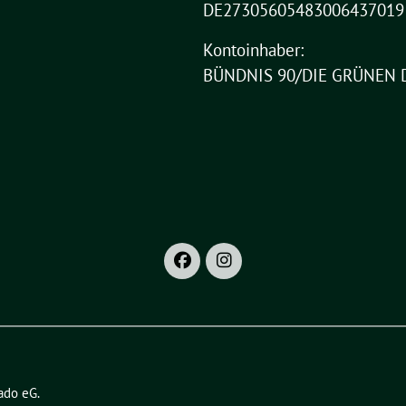
DE27305605483006437019
Kontoinhaber:
BÜNDNIS 90/DIE GRÜNEN 
ado eG
.