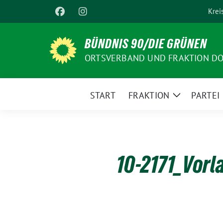
Weiter
Krei
zum
Inhalt
BÜNDNIS 90/DIE GRÜNEN
ORTSVERBAND UND FRAKTION D
START
FRAKTION
PARTEI
Zeige
Untermenü
10-2171_Vorl