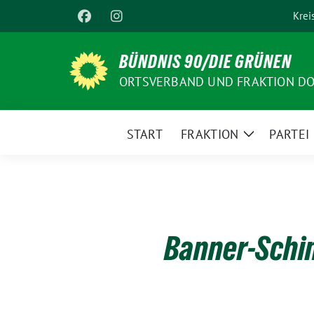
Weiter
Krei
zum
Inhalt
BÜNDNIS 90/DIE GRÜNEN
ORTSVERBAND UND FRAKTION D
START
FRAKTION
PARTEI
Zeige
Untermenü
Banner-Schi