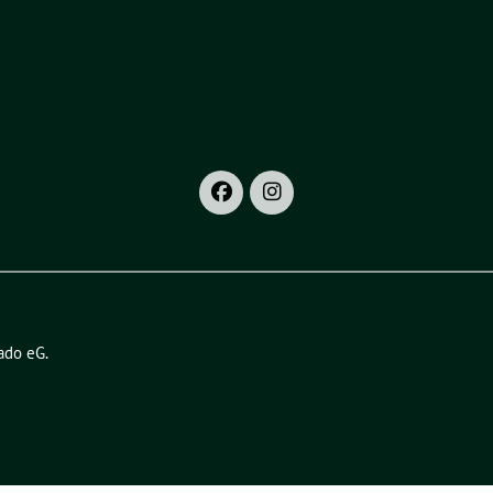
ado eG
.