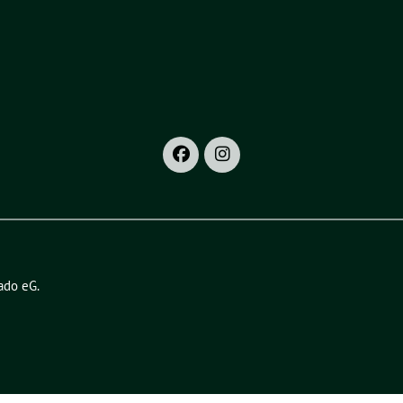
ado eG
.