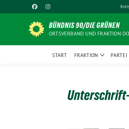
Weiter
Krei
zum
Inhalt
BÜNDNIS 90/DIE GRÜNEN
ORTSVERBAND UND FRAKTION D
START
FRAKTION
PARTEI
Zeige
Untermenü
Unterschrift