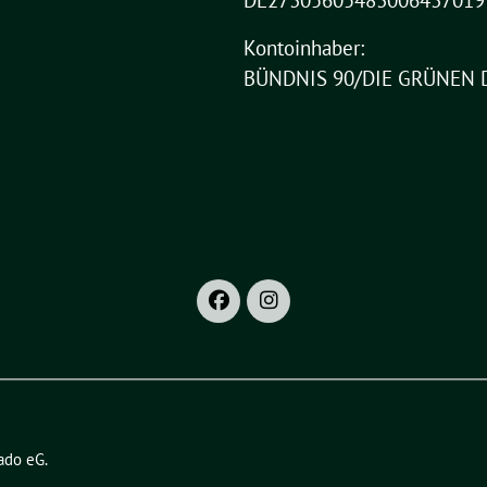
DE27305605483006437019
Kontoinhaber:
BÜNDNIS 90/DIE GRÜNEN 
ado eG
.