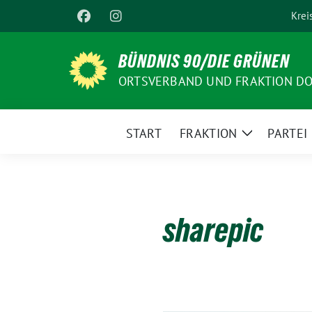
Weiter
Krei
zum
Inhalt
BÜNDNIS 90/DIE GRÜNEN
ORTSVERBAND UND FRAKTION D
START
FRAKTION
PARTEI
Zeige
Untermenü
sharepic