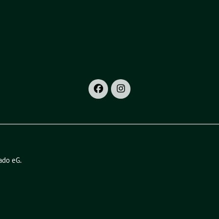
ado eG
.