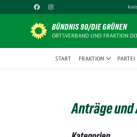
Weiter
Krei
zum
Inhalt
BÜNDNIS 90/DIE GRÜNEN
ORTSVERBAND UND FRAKTION D
START
FRAKTION
PARTEI
Zeige
Untermenü
Anträge und
Kategorien